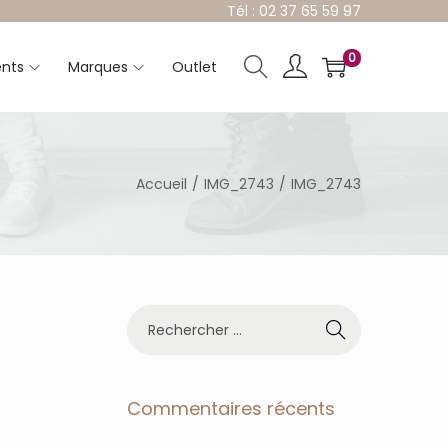
Tél : 02 37 65 59 97
0
nts
Marques
Outlet
Accueil
/
IMG_2743
/
IMG_2743
R
e
c
h
e
Commentaires récents
r
c