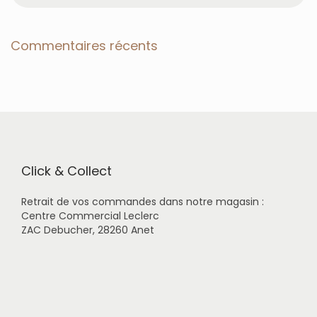
c
h
e
Commentaires récents
r
c
h
e
r
p
o
u
r
Click & Collect
:
Retrait de vos commandes dans notre magasin :
Centre Commercial Leclerc
ZAC Debucher, 28260 Anet