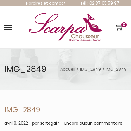
Horaires et contact
Tél : 02 37 65 59 97
0
P
P
a
a
s
s
s
s
e
e
r
r
à
a
IMG_2849
Accueil
/
IMG_2849
/
IMG_2849
l
u
a
c
n
o
a
n
v
t
i
e
g
n
IMG_2849
a
u
t
.
.
P
avril 8, 2022
par
sortegafr
Encore aucun commentaire
i
u
o