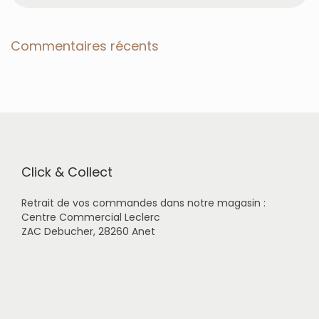
c
h
e
Commentaires récents
r
c
h
e
r
p
o
u
r
Click & Collect
:
Retrait de vos commandes dans notre magasin :
Centre Commercial Leclerc
ZAC Debucher, 28260 Anet