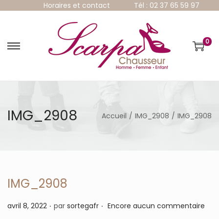
Horaires et contact
Tél : 02 37 65 59 97
0
P
P
a
a
s
s
s
s
e
e
r
r
à
a
IMG_2908
Accueil
/
IMG_2908
/
IMG_2908
l
u
a
c
n
o
a
n
v
t
i
e
g
n
IMG_2908
a
u
t
.
.
P
avril 8, 2022
par
sortegafr
Encore aucun commentaire
i
u
o