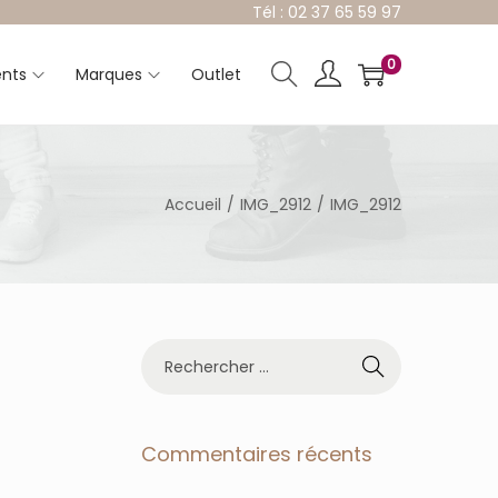
Tél : 02 37 65 59 97
0
nts
Marques
Outlet
Accueil
/
IMG_2912
/
IMG_2912
R
e
c
h
e
Commentaires récents
r
c