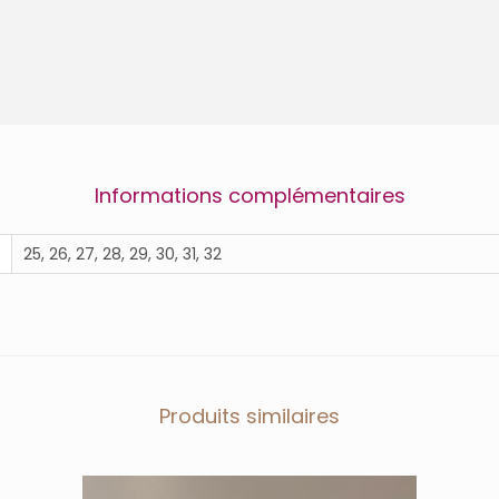
L
A
I
N
E
-
B
E
Informations complémentaires
L
L
A
25, 26, 27, 28, 29, 30, 31, 32
M
Y
Produits similaires