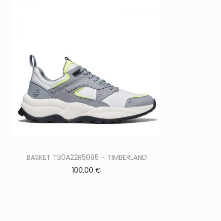
C
BASKET TB0A22R5085 – TIMBERLAND
100,00
€