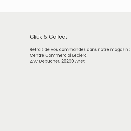
t
a
p
l
u
s
i
Click & Collect
e
u
Retrait de vos commandes dans notre magasin :
r
Centre Commercial Leclerc
s
ZAC Debucher, 28260 Anet
v
a
r
i
a
t
i
o
n
s
.
L