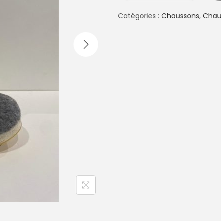
u
a
Catégories :
Chaussons
,
Chau
n
t
i
t
é
d
e
A
L
A
N
F
E
U
T
R
E
G
R
I
S