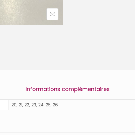
R
A
N
G
E
F
E
-
B
E
L
L
A
M
Y
Informations complémentaires
20, 21, 22, 23, 24, 25, 26