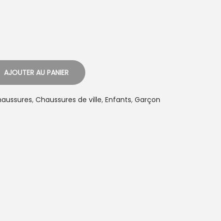
i
x
:
7
9
,
0
AJOUTER AU PANIER
0
€
aussures
,
Chaussures de ville
,
Enfants
,
Garçon
à
8
5
,
0
0
€