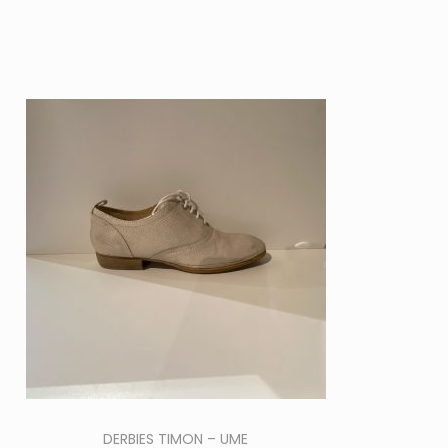
C
DERBIES TIMON – UME