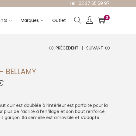
Tél : 02 37 65 59 97
0
nts
Marques
Outlet
PRÉCÉDENT
SUIVANT
– BELLAMY
P
€
l
a
g
e
cuir est doublée à l’intérieur est parfaite pour la
d
 plus de facilité à l’enfilage et son bout renforcé
e
tit garçon. Sa semelle est amovible et s’adapte
p
r