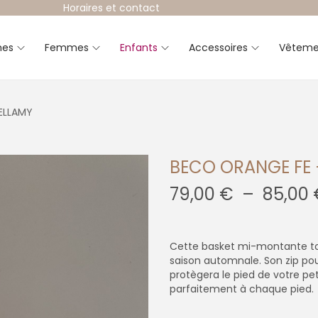
Horaires et contact
es
Femmes
Enfants
Accessoires
Vêteme
ELLAMY
BECO ORANGE FE 
79,00
€
–
85,00
Cette basket mi-montante tout 
saison automnale. Son zip pour
protègera le pied de votre pe
parfaitement à chaque pied.