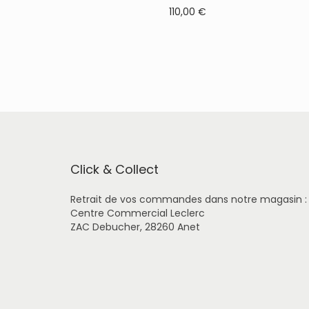
p
110,00
€
r
o
d
u
i
t
a
p
l
u
s
i
Click & Collect
e
u
Retrait de vos commandes dans notre magasin :
r
Centre Commercial Leclerc
s
ZAC Debucher, 28260 Anet
v
a
r
i
a
t