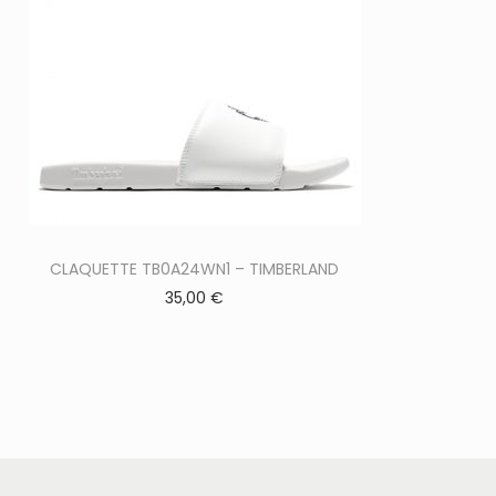
C
CLAQUETTE TB0A24WN1 – TIMBERLAND
35,00
€