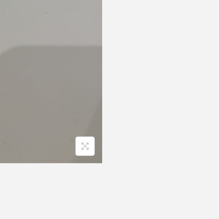
R
A
I
E
-
C
A
C
A
T
O
E
S