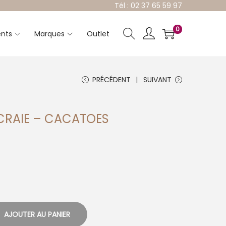
Tél : 02 37 65 59 97
0
nts
Marques
Outlet
PRÉCÉDENT
SUIVANT
CRAIE – CACATOES
AJOUTER AU PANIER