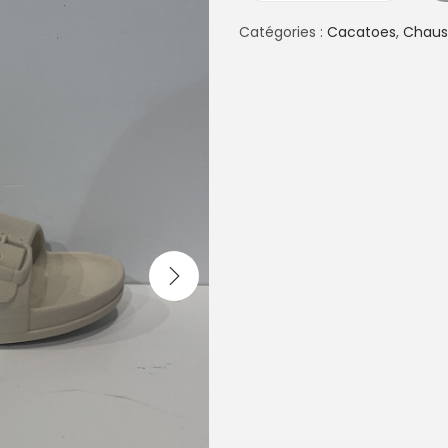
u
a
Catégories :
Cacatoes
,
Chaus
n
t
i
t
é
d
e
B
E
L
O
H
O
R
I
Z
O
N
T
E
C