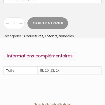
AJOUTER AU PANIER
q
u
a
Catégories :
Chaussures
,
Enfants
,
Sandales
n
t
i
t
Informations complémentaires
é
d
e
Taille
18, 20, 23, 24
B
I
G
F
L
O
-
Produits similaires
2