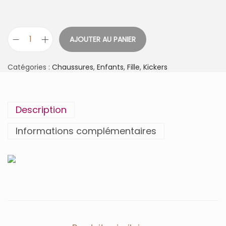
AJOUTER AU PANIER
q
u
a
Catégories :
Chaussures
,
Enfants
,
Fille
,
Kickers
n
t
i
t
Description
é
d
Informations complémentaires
e
B
O
N
B
O
N
-
2
G