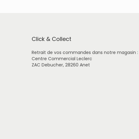
t
a
p
l
u
s
i
Click & Collect
e
u
Retrait de vos commandes dans notre magasin :
r
Centre Commercial Leclerc
s
ZAC Debucher, 28260 Anet
v
a
r
i
a
t
i
o
n
s
.
L