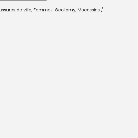
ssures de ville
,
Femmes
,
Geollamy
,
Mocassins /