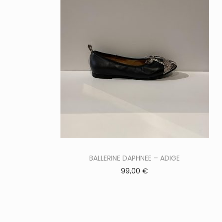
C
e
BALLERINE DAPHNEE – ADIGE
p
99,00
€
r
o
d
u
i