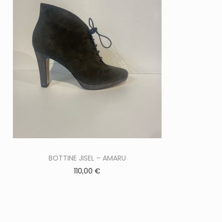
C
BOTTINE JISEL – AMARU
110,00
€