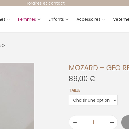
Horaires et contact
es
Femmes
Enfants
Accessoires
Vêteme
INO
MOZARD – GEO R
89,00
€
TAILLE
q