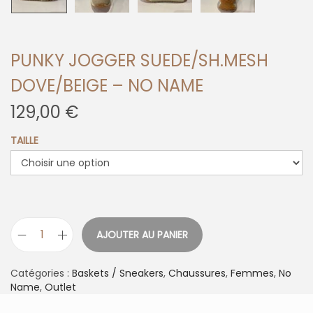
PUNKY JOGGER SUEDE/SH.MESH
DOVE/BEIGE – NO NAME
129,00
€
TAILLE
AJOUTER AU PANIER
q
u
a
Catégories :
Baskets / Sneakers
,
Chaussures
,
Femmes
,
No
n
Name
,
Outlet
t
i