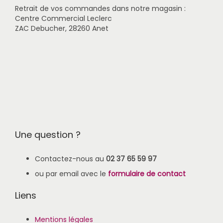
s
u
n
Retrait de vos commandes dans notre magasin :
u
r
s
Centre Commercial Leclerc
r
s
p
ZAC Debucher, 28260 Anet
l
v
e
a
a
u
p
r
v
a
i
e
g
a
n
e
t
t
d
i
ê
u
o
t
p
n
r
r
s
e
o
.
Une question ?
c
d
L
h
u
e
o
Contactez-nous au
02 37 65 59 97
i
s
i
t
o
ou par email avec le
formulaire de contact
s
p
i
t
Liens
e
i
s
o
s
Mentions légales