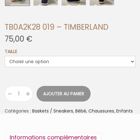
TB0A2K28 019 – TIMBERLAND
75,00
€
TAILLE
AJOUTER AU PANIER
q
u
a
Catégories :
Baskets / Sneakers
,
Bébé
,
Chaussures
,
Enfants
n
t
i
t
Informations complémentaires