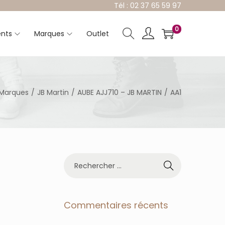
Tél : 02 37 65 59 97
0
nts
Marques
Outlet
Marques
/
JB Martin
/
AUBE AJJ710 – JB MARTIN
/
AA1
R
e
c
h
e
Commentaires récents
r
c