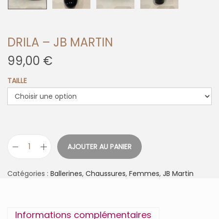
DRILA – JB MARTIN
99,00
€
TAILLE
AJOUTER AU PANIER
q
u
a
Catégories :
Ballerines
,
Chaussures
,
Femmes
,
JB Martin
n
t
i
t
Informations complémentaires