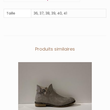
é
d
e
Taille
36, 37, 38, 39, 40, 41
D
R
I
L
A
-
J
Produits similaires
B
M
A
R
T
I
N