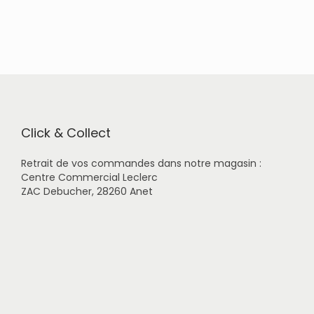
d
u
i
t
a
p
l
u
s
i
Click & Collect
e
u
Retrait de vos commandes dans notre magasin :
r
Centre Commercial Leclerc
s
ZAC Debucher, 28260 Anet
v
a
r
i
a
t
i
o
n