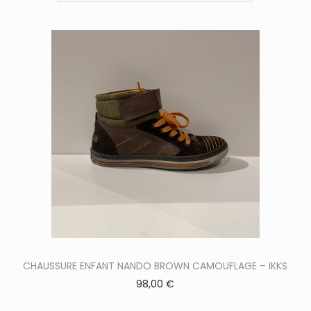
n
C
e
CHAUSSURE ENFANT NANDO BROWN CAMOUFLAGE – IKKS
p
98,00
€
r
o